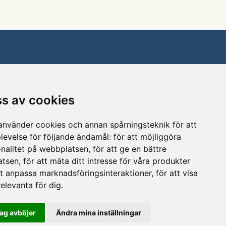
Följ Hitech
ss av cookies
Facebook
nvänder cookies och annan spårningsteknik för att
 3
Instagram
levelse för följande ändamål:
för att möjliggöra
tlanda
nalitet på webbplatsen
,
för att ge en bättre
LinkedIn
atsen
,
för att mäta ditt intresse för våra produkter
tt anpassa marknadsföringsinteraktioner
,
för att visa
9 23
Ändra
elevanta för dig
.
cookieinställningar
ech.se
ag avböjer
Ändra mina inställningar