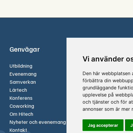
Genvägar
Kontakt
Vi använder o
Utbildning
Hitech
Den här webbplatsen a
Evenemang
Stålvägen
förbättra din webbupp
Samverkan
574 31 Ve
grundläggande funktio
Lärtech
upplevelse på webbpl
Telefon
Konferens
och tjänster och för a
072‑050 3
Coworking
annonser som är mer r
Om Hitech
E-post
Nyheter och evenemang
niclas@hit
Jag accepterar
J
Kontakt